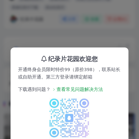
美食纪录片下载
高分纪录片
纪录片花园
分享
收藏
点赞(
0
)
上一篇
豪华戏水池 第2季 Insane Pools Off the De
纪录片花园欢迎您
ep End
开通终身会员限时特价99（原价398），联系站长
下一篇
或自助开通。第三方登录请绑定邮箱
央视非物质文化遗产纪录片《传承 Cultural
下载遇到问题？
﹥查看常见问题解决方法
Inheritor》第1季 TS/蓝光高清纪录片资源
百度云盘下载
相关文章