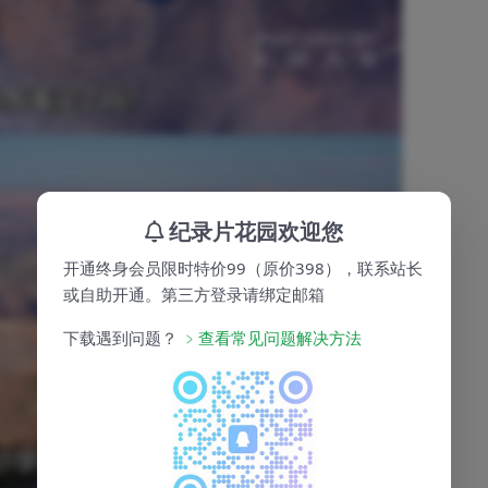
纪录片花园欢迎您
开通终身会员限时特价99（原价398），联系站长
或自助开通。第三方登录请绑定邮箱
下载遇到问题？
﹥查看常见问题解决方法