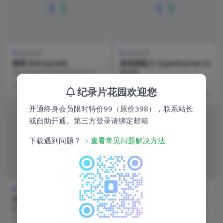
精选资源
精选资源
撤退 Retrograde
真假超能力 Superhuman Sc
ience
通过美国绿色贝雷帽和他们训练的
阿富汗军官之间的亲密关系讲述了
网络上有许多令人难以置信的影
2 月前
119
长达20年的阿富汗战...
片，不管是篮球名人跳跃一台迎面
纪录片花园欢迎您
4 月前
115
而来的车子，还是有人用...
开通终身会员限时特价99（原价398），联系站长
或自助开通。第三方登录请绑定邮箱
下载遇到问题？
﹥查看常见问题解决方法
精选资源
精选资源
非洲沙漠风暴 Africa's Deser
德州改装车厂/德州金属 第2
t Storms
季 Texas Metal
非洲的卡拉哈里沙漠看似贫瘠，但
紧接第 1 季的精彩，《Texas Met