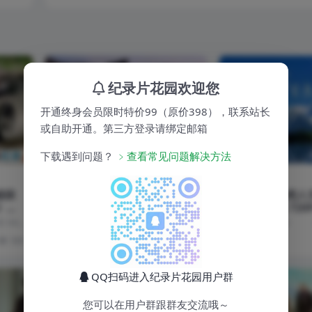
on 1
メント72時間 「秋田 真冬の自販機の前で・惜別
編」
纪录片花园欢迎您
开通终身会员限时特价99（原价398），联系站长
或自助开通。第三方登录请绑定邮箱
下载遇到问题？
﹥查看常见问题解决方法
社会科学
历史人文
超级
事故调查纪录片《工程灾难》
CCTV央视自然
s》全1
第2季中字 1080P高清自媒体
白山》全6集 720P
片资源
解说素材百度云盘下载
纪录片百度云
itl
事故调查纪录片《工程灾难》讲述工程
纪录片《长白山》 大
灾难是由于我们的过度扩张、贪婪和征
340
9 月前
211
3 周前
服不可能的愿...
QQ扫码进入纪录片花园用户群
您可以在用户群跟群友交流哦～