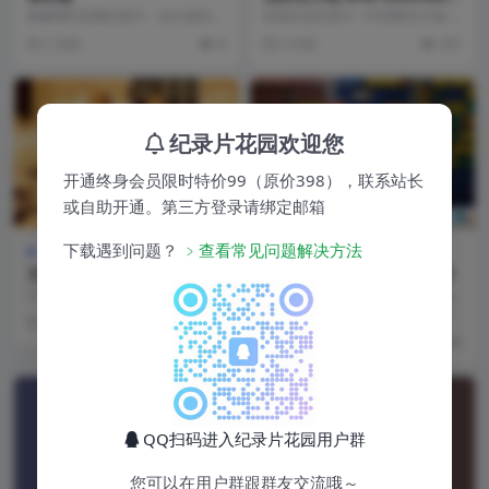
a》全3集 720P/1080i高清纪
探索BBC经典纪录片：永久保存的
自然生态纪录片《印尼野生大地 W
视觉宝藏 BBC（英国广播公司）
录片百度云
ild Indonesia》 &n...
7 月前
8
5 月前
257
是全球知名的媒体...
纪录片花园欢迎您
开通终身会员限时特价99（原价398），联系站长
或自助开通。第三方登录请绑定邮箱
下载遇到问题？
﹥查看常见问题解决方法
精选资源
社会科学
古道清凉
街头戏法真人秀《人间魔术》
第3季中字 1080P高清自媒体
辽宁海城大悲寺僧团根据佛制戒
律、常住规约，以行脚十九年来走
解说素材百度云盘下载
街头戏法真人秀《人间魔术》我们
7 月前
151
过辽宁、北京、天津、河...
都知道所有的魔法都是假的，它只
5 月前
196
是一种幻觉。而街头魔...
QQ扫码进入纪录片花园用户群
您可以在用户群跟群友交流哦～