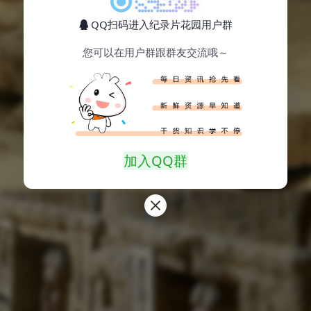
QQ扫码进入纪录片花园用户群
您可以在用户群跟群友交流哦～
加入QQ群