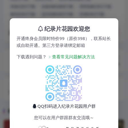
美食纪录片下载
自媒体解说素材下载
荒野搭建纪录片下载
解压纪录片下载
远方的家纪录片下载
非洲纪录片下载
高分纪录片
纪录片花园欢迎您
纪录片花园
分享
收藏
点赞(
0
)
开通终身会员限时特价99（原价398），联系站长
或自助开通。第三方登录请绑定邮箱
下载遇到问题？
﹥查看常见问题解决方法
上一篇
心智斗争 How You Really Make Decisions
下一篇
大蒙古帝国系列 大モンゴル
QQ扫码进入纪录片花园用户群
相关文章
您可以在用户群跟群友交流哦～