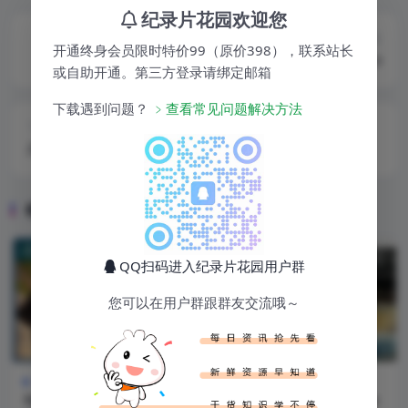
纪录片花园欢迎您
上一篇
开通终身会员限时特价99（原价398），联系站长
飞越非洲 Flight Over Africa
或自助开通。第三方登录请绑定邮箱
下载遇到问题？
﹥查看常见问题解决方法
下一篇
永远的车神 Senna
相关文章
QQ扫码进入纪录片花园用户群
您可以在用户群跟群友交流哦～
精选资源
精选资源
与西蒙·里夫一起穿越河流 Sa
伟大的卫国战争 第二季 Вел