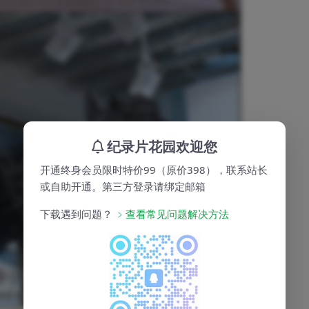
纪录片花园欢迎您
开通终身会员限时特价99（原价398），联系站长
或自助开通。第三方登录请绑定邮箱
下载遇到问题？
﹥查看常见问题解决方法