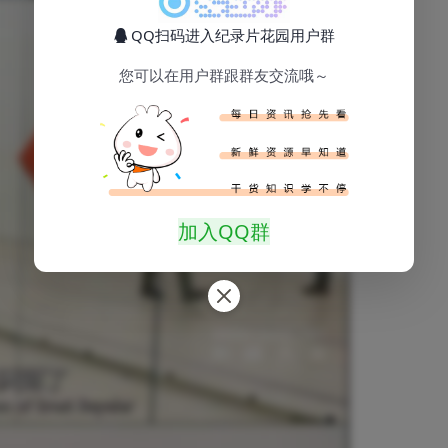
QQ扫码进入纪录片花园用户群
您可以在用户群跟群友交流哦～
加入QQ群