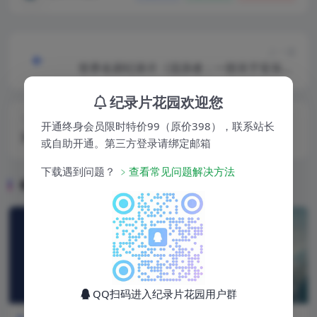
上一篇
世界名厨纪录片《流浪者：一部关于安东尼·
波登的电影 Roadrunner: A Film About Ant
纪录片花园欢迎您
hony Bourdain》全1集中字 4K高清纪录片
资源百度云盘下载
下一篇
开通终身会员限时特价99（原价398），联系站长
英语的历史 The History of English
或自助开通。第三方登录请绑定邮箱
下载遇到问题？
﹥查看常见问题解决方法
相关文章
QQ扫码进入纪录片花园用户群