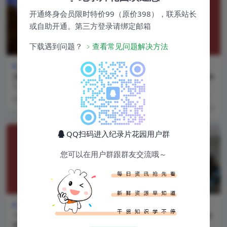
开通终身会员限时特价99（原价398），联系站长
或自助开通。第三方登录请绑定邮箱
下载遇到问题？
﹥查看常见问题解决方法
精选资源
精选资源
大河源
赢的乐趣 The Joy of Winnin
g
长江、黄河、澜沧江是我国著名大
河，其发源地均在青海省南部高
如何拥有一个更幸福的生活和一个
1 年前
139
原，因而青海省素有“三...
更美好的世界都要感谢数学。你想
10 月前
116
要在社会上赢，是有其...
QQ扫码进入纪录片花园用户群
您可以在用户群跟群友交流哦～
精选资源
精选资源
一个体面的家 A Decent Ho
成吉思汗 BBC Genghis Kha
me
n