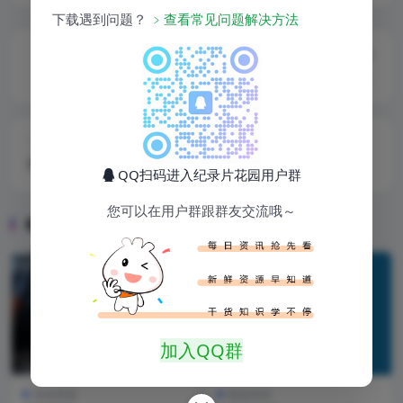
下载遇到问题？
﹥查看常见问题解决方法
上一篇
BBC动物行为研究纪录片《刺猬旅馆 Hedge
hog Hotel》全1集中字 TS/蓝光高清纪录片
资源百度云盘下载
下一篇
岛屿生活/岛屿寻屋趣 第3季 Island Life
QQ扫码进入纪录片花园用户群
您可以在用户群跟群友交流哦～
相关文章
加入QQ群
精选资源
精选资源