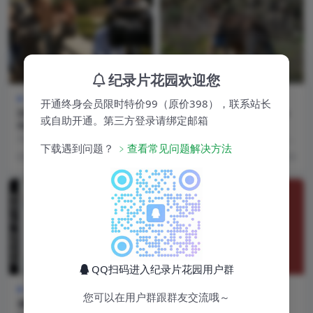
纪录片花园欢迎您
精选资源
精选资源
开通终身会员限时特价99（原价398），联系站长
比特币的崛起 The Rise and
假如动物会摄影 II Animals
或自助开通。第三方登录请绑定邮箱
Rise of Bitcoin
with Cameras II
丹是一个35岁的计算机程序员从匹
这一次，野生动物摄影师戈登·布
下载遇到问题？
﹥查看常见问题解决方法
兹堡人生活忙碌的生活。随着平衡
坎南 (Gordon Buchanan) 和他的
4 月前
132
5 月前
120
工作，他的婚姻，并...
团...
QQ扫码进入纪录片花园用户群
精选资源
精选资源
您可以在用户群跟群友交流哦～
游戏世界 GAME OVER,Le rè
中国：煌煌国技