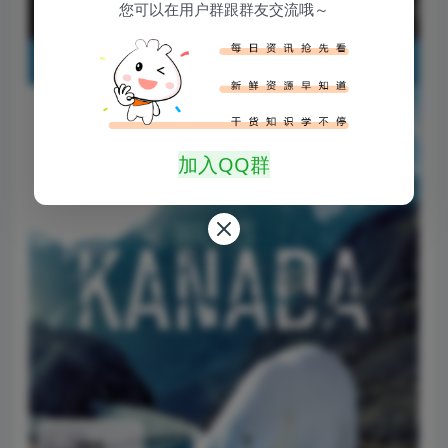
您可以在用户群跟群友交流哦～
加入QQ群