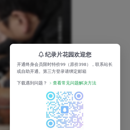
纪录片花园欢迎您
开通终身会员限时特价99（原价398），联系站长
或自助开通。第三方登录请绑定邮箱
下载遇到问题？
﹥查看常见问题解决方法