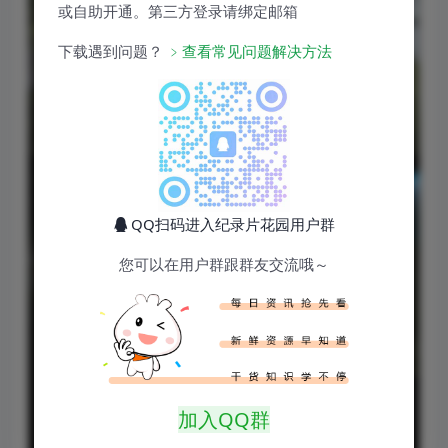
或自助开通。第三方登录请绑定邮箱
下载遇到问题？
﹥查看常见问题解决方法
QQ扫码进入纪录片花园用户群
您可以在用户群跟群友交流哦～
加入QQ群