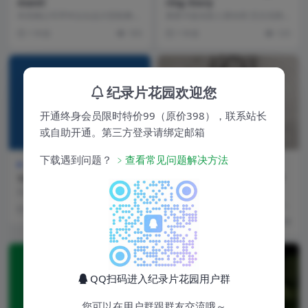
ment!
ring Story
米高梅公司早年以出品大型歌舞片
奥斯卡提名影人莱丝莉·艾沃克斯
知名，本片由导演小杰克．弗雷德
获得前所未有访问授权，带领观众
1 年前
105
1 年前
125
·阿斯泰尔 / 吉恩...
走进华特迪士尼幻想工...
纪录片花园欢迎您
开通终身会员限时特价99（原价398），联系站长
或自助开通。第三方登录请绑定邮箱
下载遇到问题？
﹥查看常见问题解决方法
精选资源
精选资源
137枪 137 Shots
西洋艺术史 Landmarks of
Western Art
在这部纪录片中，在克利夫兰警察
暴力导致多名黑人丧生后，美国人
第一集：后中古时期 the Late Me
2 年前
127
要求伸张正义，执法部...
dieval World 中古世纪时，...
11 月前
109
QQ扫码进入纪录片花园用户群
您可以在用户群跟群友交流哦～