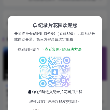
13集 720P/1080i高清纪录片百度云下载
下一篇
探索频道超自然事件纪录片《魔鬼探险 Gho
纪录片花园欢迎您
st Adventures》第25季全22集中字 纪录片
开通终身会员限时特价99（原价398），联系站长
解说素材百度云盘下载 1080P/MP4/39.4G
相关文章
或自助开通。第三方登录请绑定邮箱
下载遇到问题？
﹥查看常见问题解决方法
精选资源
精选资源
地平线系列：宇宙中最狂野的
大师列传 第2季 2023
QQ扫码进入纪录片花园用户群
天气 Horizon: The Wildest
在诗情画意中徜徉艺术世界，在古
Weather in the Universe
今时空里领略先生风采。央视纪录
从保龄球大小的冰雹到扭曲的龙卷
您可以在用户群跟群友交流哦～
5 月前
49
片《大师列传 202...
风，地球上的天气可以说是无奇不
4 月前
117
有，但即使是我们见过...