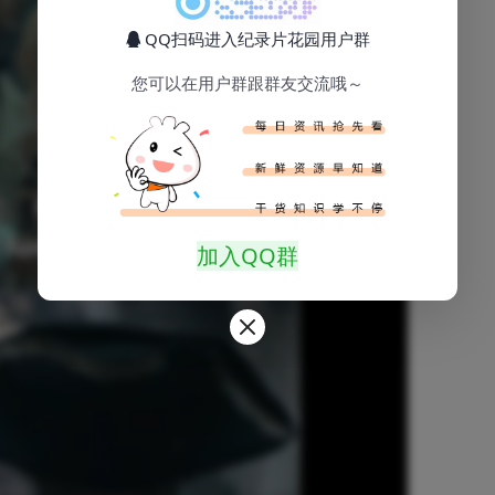
QQ扫码进入纪录片花园用户群
您可以在用户群跟群友交流哦～
加入QQ群