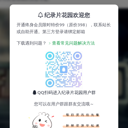
纪录片花园欢迎您
开通终身会员限时特价99（原价398），联系站长
或自助开通。第三方登录请绑定邮箱
下载遇到问题？
﹥查看常见问题解决方法
QQ扫码进入纪录片花园用户群
您可以在用户群跟群友交流哦～