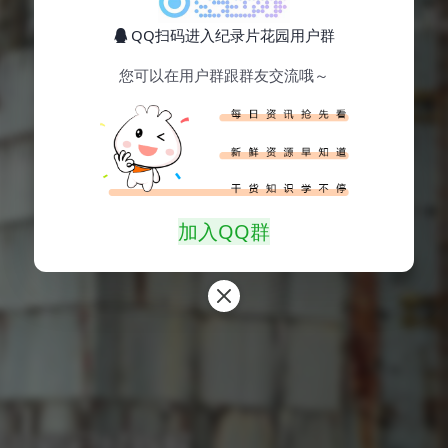
QQ扫码进入纪录片花园用户群
您可以在用户群跟群友交流哦～
加入QQ群