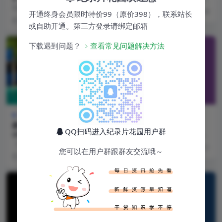
线，对至今尚未查明的沉没原因进
到底她是冷血谋杀室友的变态狂，
10 月前
140
开通终身会员限时特价99（原价398），联系站长
行了科学的分析与...
还是不幸捲入无尽梦魇的清纯留学
2 年前
141
生？Netflix ...
或自助开通。第三方登录请绑定邮箱
下载遇到问题？
﹥查看常见问题解决方法
精选资源
精选资源
豪华戏水池 第1季 Insane Po
城市清洁工 N.U.
QQ扫码进入纪录片花园用户群
ols Off the Deep End
意大利电影大师安东尼奥尼早期的
纪录片短片，关于城市清洁工 文
《Insane Pools：Off The Deep E
3 月前
121
章来源： https...
您可以在用户群跟群友交流哦～
nd》第一季聚焦于那些令...
6 月前
55