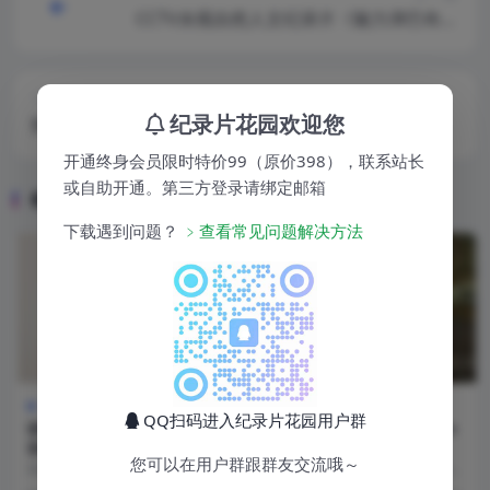
CCTV央视自然人文纪录片《魅力津巴布韦
Glamorous Zimbabwe》全3集 720P/1080
i高清纪录片资源百度云盘下载
下一篇
纪录片花园欢迎您
野生动物纪录片《海龟奇妙之旅 在海里飞翔
Turtle: The Incredible Journey》全1集 720
开通终身会员限时特价99（原价398），联系站长
P/1080i高清纪录片百度云下载
或自助开通。第三方登录请绑定邮箱
相关文章
下载遇到问题？
﹥查看常见问题解决方法
精选资源
精选资源
QQ扫码进入纪录片花园用户群
彼得·奥图尔：沿着天空之路
阿富汗 大博弈 Afghanistan
前往亚喀巴 Peter O'Toole:
The Great Game
您可以在用户群跟群友交流哦～
Along the Sky Road to Aq
他给他的艺术带来了危险，给他的
世纪末到20世纪中期，英国和俄国
aba
生活带来了疯狂，但却激励了一代
在以阿富汗为中心的中亚地区进行