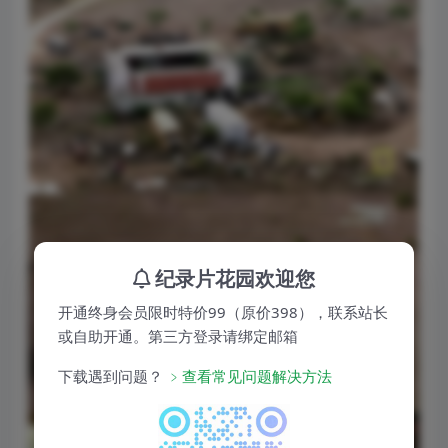
纪录片花园欢迎您
开通终身会员限时特价99（原价398），联系站长
或自助开通。第三方登录请绑定邮箱
下载遇到问题？
﹥查看常见问题解决方法