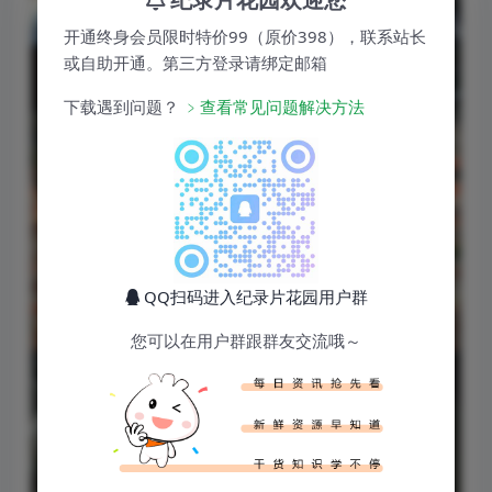
开通终身会员限时特价99（原价398），联系站长
或自助开通。第三方登录请绑定邮箱
下载遇到问题？
﹥查看常见问题解决方法
QQ扫码进入纪录片花园用户群
您可以在用户群跟群友交流哦～