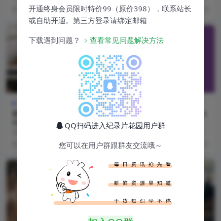
线支援人员，分享自己在2015年1
路、汽车，但行驶着中国最后的窄
开通终身会员限时特价99（原价398），联系站长
1 月前
126
11 月前
53
1月13...
轨铁路，本片记述小火车...
或自助开通。第三方登录请绑定邮箱
下载遇到问题？
﹥查看常见问题解决方法
精选资源
精选资源
徒步亚马逊 Walking the A
无辜的人 The Innocent Ma
mazon
n
QQ扫码进入纪录片花园用户群
这部电影是埃德·斯塔福德最早的
罗恩·威廉森1953年生于俄克拉荷
著名作品。它讲述了一个长达两年
马州埃达镇，当他因棒球事业受挫
1 年前
161
2 月前
131
您可以在用户群跟群友交流哦～
半的徒步穿越亚马逊和...
而不得不回到家乡...