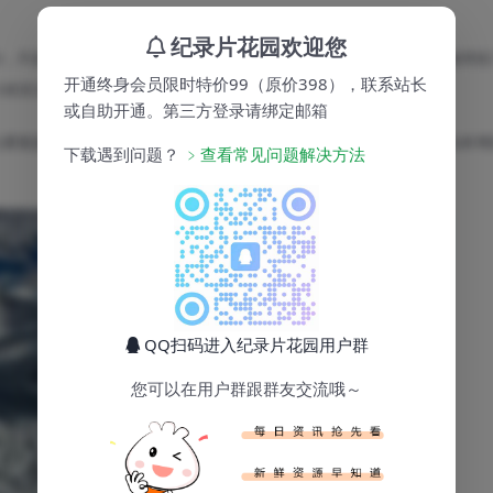
纪录片花园欢迎您
，不是因为它符合了专家们提出的所有源头标准，而是因为它的源头太难寻找
开通终身会员限时特价99（原价398），联系站长
的支流近400条，它们成为了阻碍科考队探寻源头的天然屏障。
或自助开通。第三方登录请绑定邮箱
雾遮盖，直到世纪之交，人们才指出了澜沧江源头的大致位置。三江源头科考
下载遇到问题？
﹥查看常见问题解决方法
QQ扫码进入纪录片花园用户群
您可以在用户群跟群友交流哦～