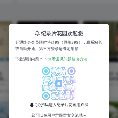
下载
uper Battery》全1集中字 720P高清纪录片资源百
云盘下载
纪录片花园欢迎您
开通终身会员限时特价99（原价398），联系站长
或自助开通。第三方登录请绑定邮箱
下载遇到问题？
﹥查看常见问题解决方法
社会科学
社会科学
活
探索频道野生动物纪录片《与
社会人文纪录片《
纪录片
水怪同游 Swimming With M
021》合集 720
onsters: Steve Backshall》
源百度云盘下载
20》
探索频道野生动物纪录片《...
社会人文纪录片《纪录
全4集中字 TS/蓝光高清纪录片
护专家
328
1 年前
260
2 年前
资源百度云盘下载
QQ扫码进入纪录片花园用户群
您可以在用户群跟群友交流哦～