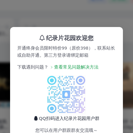
上一篇
下一篇
第3季
美国内战 The Civil War
纪录片花园欢迎您
盘下载
开通终身会员限时特价99（原价398），联系站长
或自助开通。第三方登录请绑定邮箱
下载遇到问题？
﹥查看常见问题解决方法
旅行地理
社会科学
QQ扫码进入纪录片花园用户群
皮风
国家地理旅游风光纪录片《鸟
城市文化纪录片《
纪录片
瞰日本之雪地 Japan Between
城 A Book A Ci
您可以在用户群跟群友交流哦～
Earth and Sky 2018》全1集
0P高清纪录片资