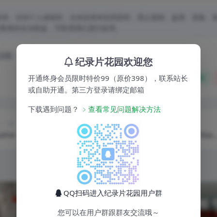
发布。任何个人或组织，在未征得本站同意时，禁止复制、盗用、采集、
著者的合法权益，可联系我们进行处理。
合集
经典人文纪录片
纪录片花园欢迎您
开通终身会员限时特价99（原价398），联系站长
分享
收藏
或自助开通。第三方登录请绑定邮箱
下载遇到问题？
﹥查看常见问题解决方法
上一篇
下一篇
Game
呀！是艾文一家 第三季 Crikey! It's the Irwins Seas
on 3
QQ扫码进入纪录片花园用户群
您可以在用户群跟群友交流哦～