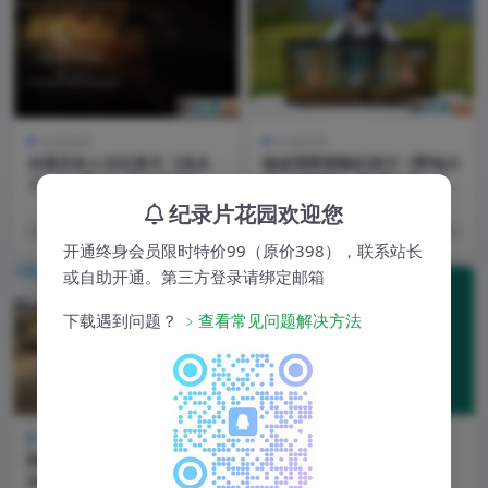
社会科学
社会科学
央视历史人文纪录片《冼夫
狼叔荒野探险纪录片《野地大
人》全6集 TS/蓝光高清纪录
胆王完整版》第3季中字 108
片资源百度云盘下载
0P高清自媒体解说素材百度
央视历史人文纪录片《冼夫...
狼叔荒野探险纪录片《野地大胆王
纪录片花园欢迎您
云盘下载
完整版》狼叔彼得森是一位动物专
7 月前
331
1 年前
294
家，他开始了荒野之旅...
开通终身会员限时特价99（原价398），联系站长
或自助开通。第三方登录请绑定邮箱
下载遇到问题？
﹥查看常见问题解决方法
社会科学
精选资源
民间鉴宝纪录片《典当之星 P
商於古道
awn Stars》第8季中字 自媒
央视纪录片《商於古道 2018》以