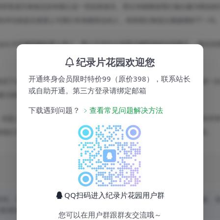
异形成天南地北的本能让这一切自然发生。部分本能驱使我们做出极为熟知的
性伴侣就是在
基因
上与我们本身最契合的人，有助我们制造出最健康的下一代
会认为窄腰阔胸的男人迷人，男人又为什么深受沙漏型身材女性吸引 ，最后还
纪录片花园欢迎您
开通终身会员限时特价99（原价398），联系站长
况下去竞争;人类饮食
习惯
是如何进化到不只是能够促进脑部发育，还能进一
或自助开通。第三方登录请绑定邮箱
最大的物种。
下载遇到问题？
﹥查看常见问题解决方法
是人类会冒着生命危险救助自己的孩子，或是陌生人又该做何解释呢?科学
得我们天生就会在孩子出生后就开始保护他们，并让我们对家人特别的宽容。
QQ扫码进入纪录片花园用户群
发布。任何个人或组织，在未征得本站同意时，禁止复制、盗用、采集、
著者的合法权益，可联系我们进行处理。
您可以在用户群跟群友交流哦～