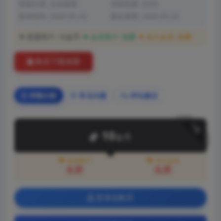
资源分类:
生命探索
浏览热度: (533)
发布时间: 2026-05-24
最近更新: 2026-05-24
普通用户:
10金币
会员用户:
免费
永久会员:
免费
购买下载权限
详情介绍
常见问题
评论建议
下载
10
金币
会员用户
永久会员
免费
免费
登录后购买