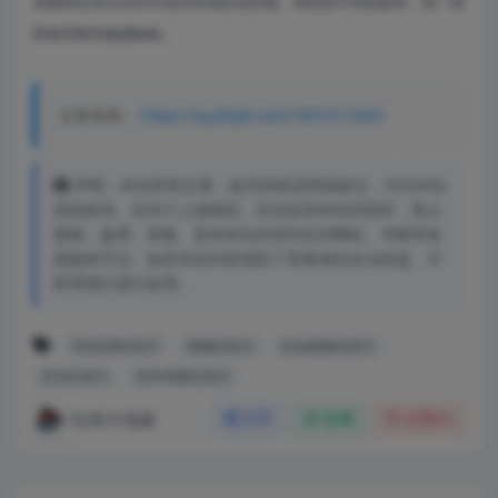
训猫师总有办法对付这些表现恶劣的猫。用意想不到的妙招，把一群
恶猫管教得服服帖帖。
文章来源：
https://zy.jlhy8.com/185161.html
声明：本站所有文章，如无特殊说明或标注，均为本站
原创发布。任何个人或组织，在未征得本站同意时，禁止
复制、盗用、采集、发布本站内容到任何网站、书籍等各
类媒体平台。如若本站内容侵犯了原著者的合法权益，可
联系我们进行处理。
HD高清纪录片
宠物纪录片
生命探索纪录片
生活纪录片
科学考察纪录片
纪录片花园
分享
收藏
点赞(
0
)