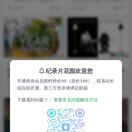
of Death》全1集 720P/108
4集 720P/1080i高清纪录片
曼巴蛇谷进入了蛇患时节，...
BBC历史军事纪录片《海上帝国》
0i高清纪录片百度云下载
百度云
&n...
3 月前
384
9 月前
318
生命探索
生命探索
纪录片花园欢迎您
BBC自然生态纪录片《狂野地
BBC宇宙探索纪录片《万物与
球 A Wild Year on Earth》
虚无 Everything and Nothi
全6集中字 纪录片资源百度云
ng》全2集 720P/1080i高清
开通终身会员限时特价99（原价398），联系站长
BBC自然生态纪录片《狂野地球 A
BBC纪录片《万物与虚无...
盘下载 4K/MKV/20.5G
Wild Year on Earth》全6集...
纪录片百度云
或自助开通。第三方登录请绑定邮箱
12 月前
357
6 月前
576
下载遇到问题？
﹥查看常见问题解决方法