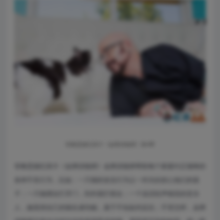
管教恶
猫
纪录片
《金牌训猫师》第4季
管教恶猫纪录片《金牌训猫师》金牌训猫师帮助每个家庭纠正猫咪的
各种不良行为，比如：一只猫的攻击行为让一对夫妇担心他们的孩
子；一只猫擅自打开门，到外面打猎去；一个说话轻声细语的音乐
人，她觉得自己的猫在虐待她，羞于不知如何反抗；不管怎样，金牌