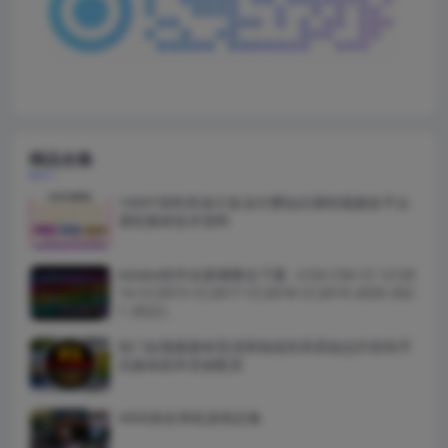
精品合集
1000T资料库各行各业付费知识课程视频各平台
课程素材技术资料
Adobe软件全家桶整合下载（CS4 CS6 CC CC20
14 CC2015 CC2017 CC2018 CC2019 2020 202
1 2022）
热门短视频素材高清剪辑搞笑风景励志抖音快手
自媒体剧本音效配音
4000多款单机游戏合集