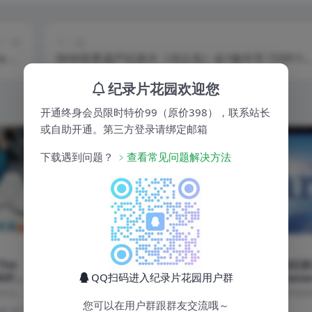
上一篇
下一篇
e Se
NHK世界遗产纪录片《冲之岛》全1集中字 720P/10
a
80i高清纪录片资源百度云盘下载
纪录片花园欢迎您
开通终身会员限时特价99（原价398），联系站长
或自助开通。第三方登录请绑定邮箱
下载遇到问题？
﹥查看常见问题解决方法
生活美食
社会科学
he
BBC美食纪录片《里克·斯坦的
BBC工程建设纪
QQ扫码进入纪录片花园用户群
80P
西班牙美食之旅 Rick Stein’s S
球的一代人 Genera
pain》全4集 标清纪录片资源
h》全3集 720P/
nist
在BBC美食纪录片《里克...
纪录片《改变地球的一
百度云盘下载
录片百度云
您可以在用户群跟群友交流哦～
453
11 月前
277
11 月前