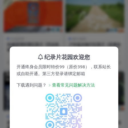
社会科学
旅行地理
机械原理科普纪录片《完全机
户外徒步旅行纪录片《圣雅各
械手册 How Machines Wor
的天空 Camino Skies》全1
k》全28集 720P/1080i高清
集中字 720P/1080i高清纪录
机械原理科普纪录片《完全...
户外徒步旅行纪录片《圣雅各的天
纪录片花园欢迎您
纪录片资源百度云盘下载
片资源百度云盘下载
空》全1集 ...
1 年前
223
2 年前
318
开通终身会员限时特价99（原价398），联系站长
或自助开通。第三方登录请绑定邮箱
下载遇到问题？
﹥查看常见问题解决方法
社会科学
社会科学
探索频道自然灾害纪录片《海
土耳其部落民俗纪录片《安纳
燕：世界超强台风》全1集中
托利亚的村落生活》全3集中