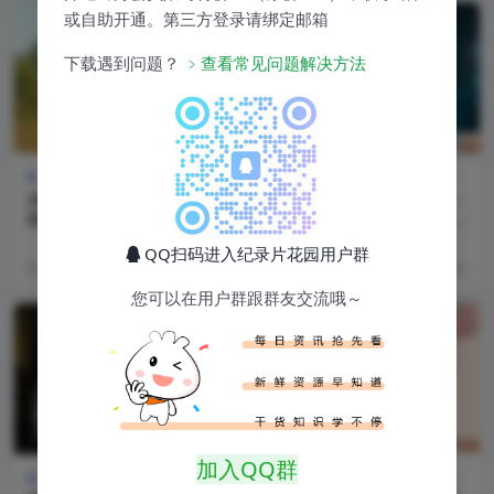
或自助开通。第三方登录请绑定邮箱
下载遇到问题？
﹥查看常见问题解决方法
社会科学
社会科学
央视自然生态纪录片《走进基
科学发展纪录片《超凡未来：
纳巴唐岸河》全3集 720P/10
你不了解的中国科学故事》全
80i高清纪录片资源百度云盘
5集 720P纪录片资源百度云
马来西亚境内的基纳巴唐岸...
科学发展纪录片《超凡未来：你不
QQ扫码进入纪录片花园用户群
下载
盘下载
了解的中国科学故事 Future Fanta
1 年前
203
3 月前
266
sti...
您可以在用户群跟群友交流哦～
加入QQ群
社会科学
社会科学